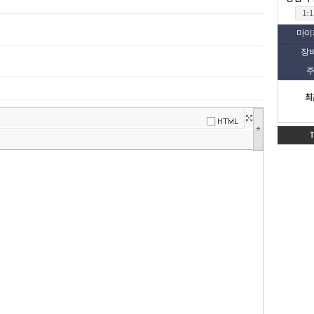
마이
장
주
최