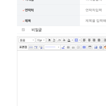
연락처
제목
비밀글
넓게쓰기
툴바 더보기
에디터
돋움
11pt