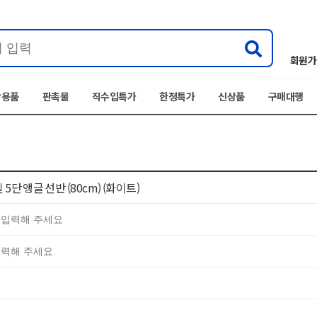
회원가
박용품
판촉물
직수입특가
한정특가
신상품
구매대행
5단 앵글 선반 (80cm) (화이트)