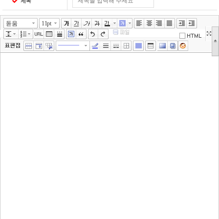
제목
돋움
11pt