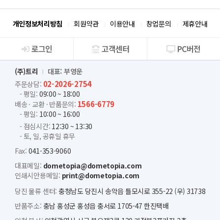
개인정보처리방침
회원약관
이용안내
창업문의
제휴안내
로그인
고객센터
PC버전
회사소개
(주)트리
대표: 부영운
02-2026-2754
주문상담:
- 평일:
09:00 ~ 18:00
1566-6779
배송 · 교환 · 반품문의:
- 평일:
10:00 ~ 16:00
- 점심시간:
12:30 ~ 13:30
- 토, 일, 공휴일 휴무
Fax:
041-353-9060
대표메일:
dometopia@dometopia.com
인쇄시안용메일:
print@dometopia.com
당진 물류 센터:
충청남도 당진시 송악읍 틀모시로 355-22 (우) 31738
반품주소:
충남 홍성군 홍성읍 충서로 1705-47 한진택배