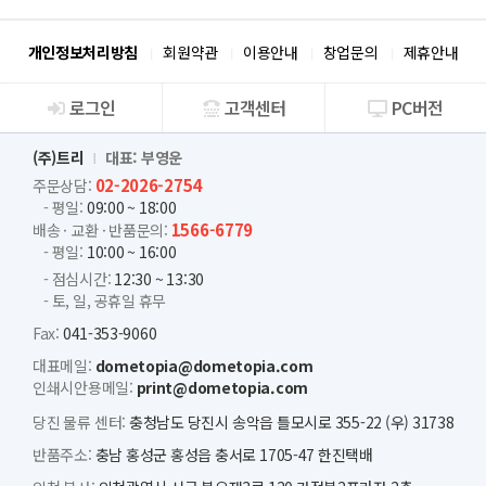
개인정보처리방침
회원약관
이용안내
창업문의
제휴안내
로그인
고객센터
PC버전
회사소개
(주)트리
대표: 부영운
02-2026-2754
주문상담:
- 평일:
09:00 ~ 18:00
1566-6779
배송 · 교환 · 반품문의:
- 평일:
10:00 ~ 16:00
- 점심시간:
12:30 ~ 13:30
- 토, 일, 공휴일 휴무
Fax:
041-353-9060
대표메일:
dometopia@dometopia.com
인쇄시안용메일:
print@dometopia.com
당진 물류 센터:
충청남도 당진시 송악읍 틀모시로 355-22 (우) 31738
반품주소:
충남 홍성군 홍성읍 충서로 1705-47 한진택배