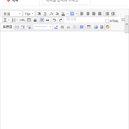
제목
돋움
11pt