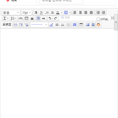
제목
돋움
11pt