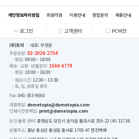
개인정보처리방침
회원약관
이용안내
창업문의
제휴안내
로그인
고객센터
PC버전
회사소개
(주)트리
대표: 부영운
02-2026-2754
주문상담:
- 평일:
09:00 ~ 18:00
1566-6779
배송 · 교환 · 반품문의:
- 평일:
10:00 ~ 16:00
- 점심시간:
12:30 ~ 13:30
- 토, 일, 공휴일 휴무
Fax:
041-353-9060
대표메일:
dometopia@dometopia.com
인쇄시안용메일:
print@dometopia.com
당진 물류 센터:
충청남도 당진시 송악읍 틀모시로 355-22 (우) 31738
반품주소:
충남 홍성군 홍성읍 충서로 1705-47 한진택배