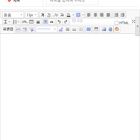
제목
돋움
11pt