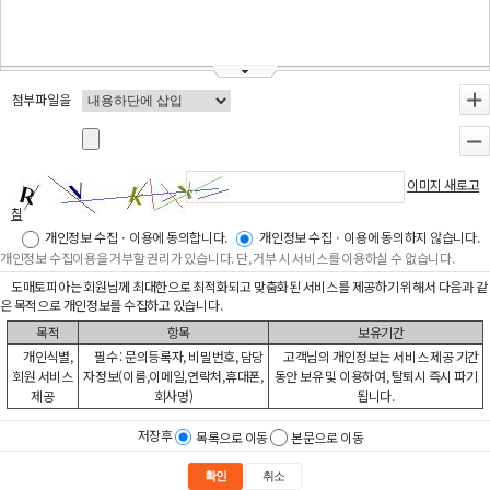
첨부파일을
+
-
이미지 새로고
침
개인정보 수집ㆍ이용에 동의합니다.
개인정보 수집ㆍ이용에 동의하지 않습니다.
개인정보 수집이용을 거부할 권리가 있습니다. 단, 거부 시 서비스를 이용하실 수 없습니다.
도매토피아는 회원님께 최대한으로 최적화되고 맞춤화된 서비스를 제공하기 위해서 다음과 같
은 목적으로 개인정보를 수집하고 있습니다.
목적
항목
보유기간
개인식별,
필수 : 문의등록자, 비밀번호, 담당
고객님의 개인정보는 서비스 제공 기간
회원 서비스
자정보(이름,이메일,연락처,휴대폰,
동안 보유 및 이용하여, 탈퇴시 즉시 파기
제공
회사명)
됩니다.
저장후
목록으로 이동
본문으로 이동
확인
취소