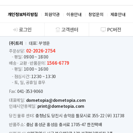
개인정보처리방침
회원약관
이용안내
창업문의
제휴안내
로그인
고객센터
PC버전
회사소개
(주)트리
대표: 부영운
02-2026-2754
주문상담:
- 평일:
09:00 ~ 18:00
1566-6779
배송 · 교환 · 반품문의:
- 평일:
10:00 ~ 16:00
- 점심시간:
12:30 ~ 13:30
- 토, 일, 공휴일 휴무
Fax:
041-353-9060
대표메일:
dometopia@dometopia.com
인쇄시안용메일:
print@dometopia.com
당진 물류 센터:
충청남도 당진시 송악읍 틀모시로 355-22 (우) 31738
반품주소:
충남 홍성군 홍성읍 충서로 1705-47 한진택배