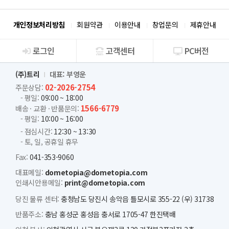
개인정보처리방침
회원약관
이용안내
창업문의
제휴안내
로그인
고객센터
PC버전
회사소개
(주)트리
대표: 부영운
02-2026-2754
주문상담:
- 평일:
09:00 ~ 18:00
1566-6779
배송 · 교환 · 반품문의:
- 평일:
10:00 ~ 16:00
- 점심시간:
12:30 ~ 13:30
- 토, 일, 공휴일 휴무
Fax:
041-353-9060
대표메일:
dometopia@dometopia.com
인쇄시안용메일:
print@dometopia.com
당진 물류 센터:
충청남도 당진시 송악읍 틀모시로 355-22 (우) 31738
반품주소:
충남 홍성군 홍성읍 충서로 1705-47 한진택배