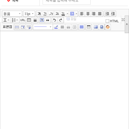
제목
돋움
11pt