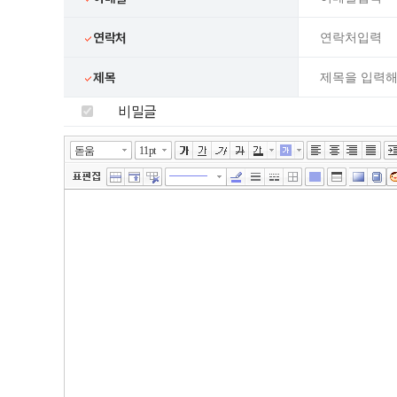
연락처
제목
비밀글
넓게쓰기
툴바 더보기
에디터
돋움
11pt