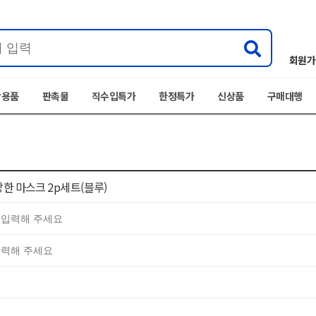
회원가
박용품
판촉물
직수입특가
한정특가
신상품
구매대행
한 마스크 2p세트(블루)