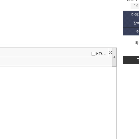
마이
장
주
최