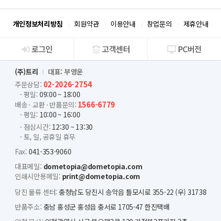
개인정보처리방침
회원약관
이용안내
창업문의
제휴안내
로그인
고객센터
PC버전
회사소개
(주)트리
대표: 부영운
02-2026-2754
주문상담:
- 평일:
09:00 ~ 18:00
1566-6779
배송 · 교환 · 반품문의:
- 평일:
10:00 ~ 16:00
- 점심시간:
12:30 ~ 13:30
- 토, 일, 공휴일 휴무
Fax:
041-353-9060
대표메일:
dometopia@dometopia.com
인쇄시안용메일:
print@dometopia.com
당진 물류 센터:
충청남도 당진시 송악읍 틀모시로 355-22 (우) 31738
반품주소:
충남 홍성군 홍성읍 충서로 1705-47 한진택배