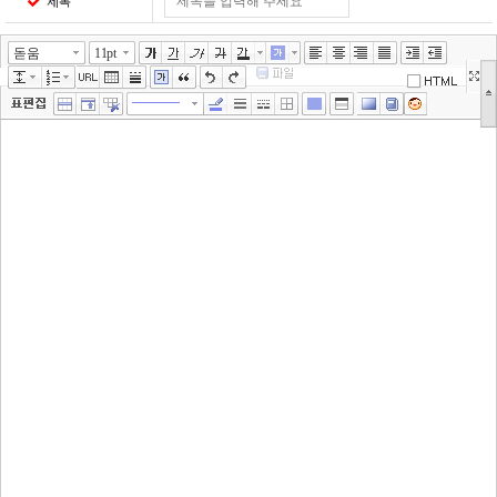
제목
돋움
11pt