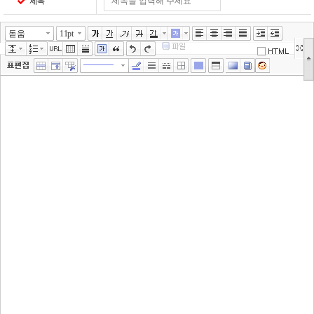
제목
돋움
11pt