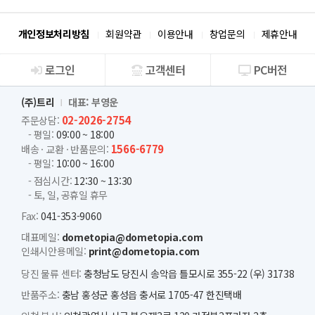
개인정보처리방침
회원약관
이용안내
창업문의
제휴안내
로그인
고객센터
PC버전
회사소개
(주)트리
대표: 부영운
02-2026-2754
주문상담:
- 평일:
09:00 ~ 18:00
1566-6779
배송 · 교환 · 반품문의:
- 평일:
10:00 ~ 16:00
- 점심시간:
12:30 ~ 13:30
- 토, 일, 공휴일 휴무
Fax:
041-353-9060
대표메일:
dometopia@dometopia.com
인쇄시안용메일:
print@dometopia.com
당진 물류 센터:
충청남도 당진시 송악읍 틀모시로 355-22 (우) 31738
반품주소:
충남 홍성군 홍성읍 충서로 1705-47 한진택배