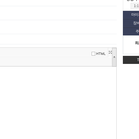
마이
장
주
최