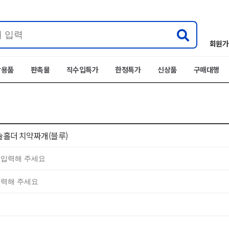
회원가
박용품
판촉물
직수입특가
한정특가
신상품
구매대행
칫솔홀더 치약짜개(블루)