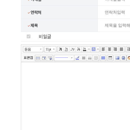
연락처
제목
비밀글
넓게쓰기
툴바 더보기
에디터
돋움
11pt