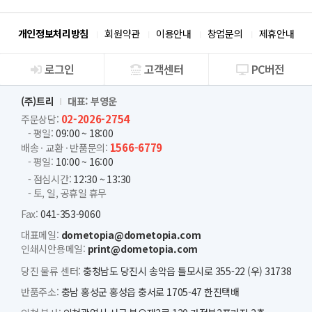
개인정보처리방침
회원약관
이용안내
창업문의
제휴안내
로그인
고객센터
PC버전
회사소개
(주)트리
대표: 부영운
02-2026-2754
주문상담:
- 평일:
09:00 ~ 18:00
1566-6779
배송 · 교환 · 반품문의:
- 평일:
10:00 ~ 16:00
- 점심시간:
12:30 ~ 13:30
- 토, 일, 공휴일 휴무
Fax:
041-353-9060
대표메일:
dometopia@dometopia.com
인쇄시안용메일:
print@dometopia.com
당진 물류 센터:
충청남도 당진시 송악읍 틀모시로 355-22 (우) 31738
반품주소:
충남 홍성군 홍성읍 충서로 1705-47 한진택배