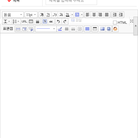
제목
돋움
11pt