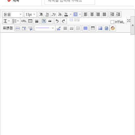
제목
돋움
11pt