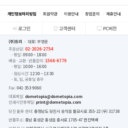
개인정보처리방침
회원약관
이용안내
창업문의
제휴안내
로그인
고객센터
PC버전
회사소개
(주)트리
대표: 부영운
02-2026-2754
주문상담:
- 평일:
09:00 ~ 18:00
1566-6779
배송 · 교환 · 반품문의:
- 평일:
10:00 ~ 16:00
- 점심시간:
12:30 ~ 13:30
- 토, 일, 공휴일 휴무
Fax:
041-353-9060
대표메일:
dometopia@dometopia.com
인쇄시안용메일:
print@dometopia.com
당진 물류 센터:
충청남도 당진시 송악읍 틀모시로 355-22 (우) 31738
반품주소:
충남 홍성군 홍성읍 충서로 1705-47 한진택배